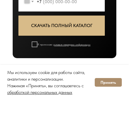
+7
СКАЧАТЬ ПОЛНЫЙ КАТАЛОГ
Я принимаю
условия передачи информации
Мы используем cookie для работы сайта,
СТУДИЯ ДИЗАЙНА
аналитики и персонализации.
Принять
Нажимая «Принять», вы соглашаетесь с
ИНТЕРЬЕРА
В КАЛУГЕ И
обработкой персональных данных
ОБЛАСТИ
То что мы спроектируем на 100% готово к
реализации